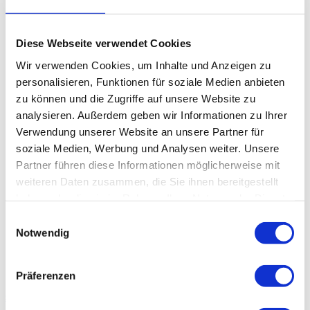
Notwehr und Notwehrhilfe
Zivilcourage zeigen
Diese Webseite verwendet Cookies
Grenzen der Notwehr
Galerie
Wir verwenden Cookies, um Inhalte und Anzeigen zu
personalisieren, Funktionen für soziale Medien anbieten
zu können und die Zugriffe auf unsere Website zu
analysieren. Außerdem geben wir Informationen zu Ihrer
Verwendung unserer Website an unsere Partner für
soziale Medien, Werbung und Analysen weiter. Unsere
Partner führen diese Informationen möglicherweise mit
Intern
weiteren Daten zusammen, die Sie ihnen bereitgestellt
Trainingsprogramm
Tutorials
haben oder die sie im Rahmen Ihrer Nutzung der Dienste
Documentaries
gesammelt haben.
Einwilligungsauswahl
Impressum
Notwendig
Shop
Präferenzen
stockkampf