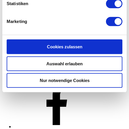
Statistiken
Eine Abteilung des
Marketing
Probetraining anfragen
Unterstützt von
Cookies zulassen
Auswahl erlauben
Aus dem Training
Nur notwendige Cookies
Facebook